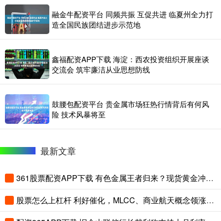
融金牛配资平台 同频共振 互促共进 临夏州全力打
造全国民族团结进步示范地
鑫福配资APP下载 海淀：西农投资组织开展座谈
交流会 筑牢廉洁从业思想防线
鼓腰包配资平台 贵金属市场狂热行情背后有何风
险 技术风暴将至
最新文章
361股票配资APP下载 有色金属王者归来？现货黄金冲击4300美元！云南锗业三连板，华宝基金有色ETF（159876）盘中拉升2.45%
股票怎么上杠杆 利好催化，MLCC、商业航天概念领涨，华宝基金军工ETF（512810）冲击五连阳！机构：军工向上弹性积蓄