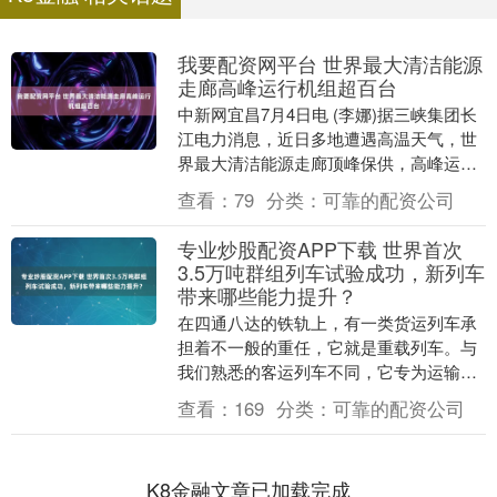
我要配资网平台 世界最大清洁能源
走廊高峰运行机组超百台
中新网宜昌7月4日电 (李娜)据三峡集团长
江电力消息，近日多地遭遇高温天气，世
界最大清洁能源走廊顶峰保供，高峰运行
机组超100台，开机台数创年内新高。在
查看：
79
分类：
可靠的配资公司
确保防洪....
专业炒股配资APP下载 世界首次
3.5万吨群组列车试验成功，新列车
带来哪些能力提升？
在四通八达的铁轨上，有一类货运列车承
担着不一般的重任，它就是重载列车。与
我们熟悉的客运列车不同，它专为运输煤
炭、矿石等大宗货物设计，相较普通列车
查看：
169
分类：
可靠的配资公司
载重更大，编挂列....
K8金融文章已加载完成