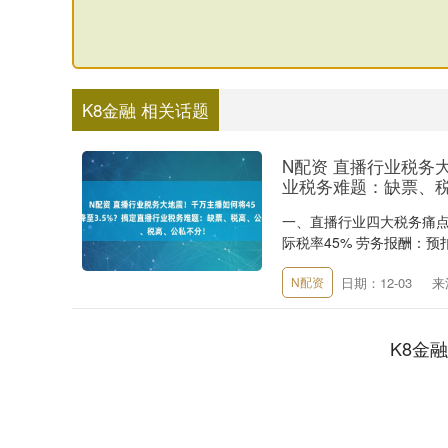
K8金融 相关话题
N配资 直播行业税务
业税务难题：缺票、
一、直播行业四大税务痛点1
际税率45% 劳务报酬：预扣
日期：12-03
来
N配资
K8金