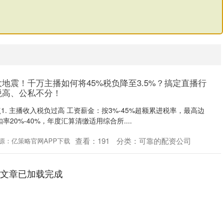
大地震！千万主播如何将45%税负降至3.5%？搞定直播行
税高、公私不分！
. 主播收入税负过高 工资薪金：按3%-45%超额累进税率，最高边
率20%-40%，年度汇算清缴适用综合所....
查看：
191
分类：
可靠的配资公司
源：亿策略官网APP下载
融文章已加载完成