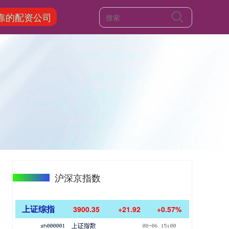
靠的配资公司
沪深京指数
上证综指
3900.35
+21.92
+0.57%