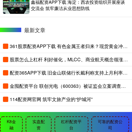
鑫福配资APP下载 海淀：西农投资组织开展座谈
交流会 筑牢廉洁从业思想防线
最新文章
361股票配资APP下载 有色金属王者归来？现货黄金冲击4300美元！云南锗业三连板，华宝基金有色ETF（159876）盘中拉升2.45%
股票怎么上杠杆 利好催化，MLCC、商业航天概念领涨，华宝基金军工ETF（512810）冲击五连阳！机构：军工向上弹性积蓄
配资365APP下载 旧金山联储行长戴利称支持上月利率决议 警告通胀风险
金囤配资平台 联创光电（600363）被证监会立案调查，受损股民可索赔
114配资网官网 筑牢文旅产业的“护城河”
K8金
实盘配
杠杆配资平
可靠的配资公
融
资
台
司