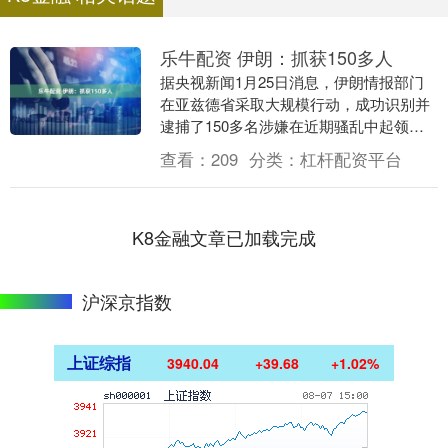
乐牛配资 伊朗：抓获150多人
据央视新闻1月25日消息，伊朗情报部门
在亚兹德省采取大规模行动，成功识别并
逮捕了150多名涉嫌在近期骚乱中起领导
作用的核心成员。 通报指出，这些被捕者
查看：
209
分类：
杠杆配资平台
并非普通抗....
K8金融文章已加载完成
沪深京指数
上证综指
3940.04
+39.68
+1.02%