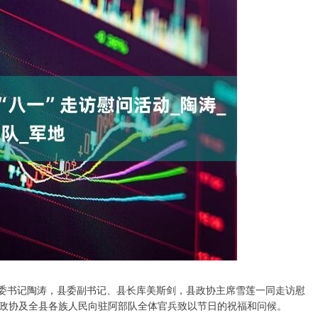
县委书记陶涛，县委副书记、县长库美斯剑，县政协主席雪莲一同走访慰
政协及全县各族人民向驻阿部队全体官兵致以节日的祝福和问候。