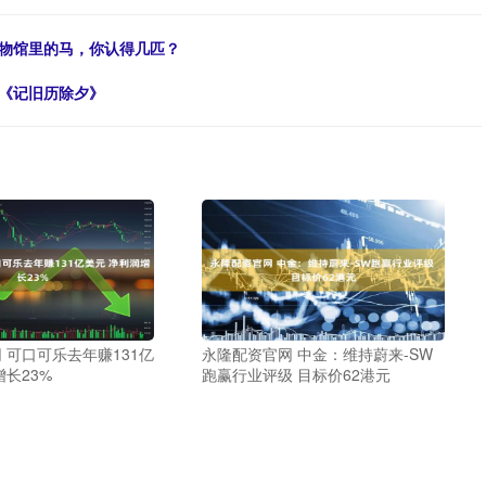
博物馆里的马，你认得几匹？
温《记旧历除夕》
 可口可乐去年赚131亿
永隆配资官网 中金：维持蔚来-SW
增长23%
跑赢行业评级 目标价62港元