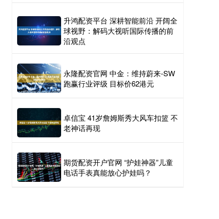
升鸿配资平台 深耕智能前沿 开阔全
球视野：解码大视听国际传播的前
沿观点
永隆配资官网 中金：维持蔚来-SW
跑赢行业评级 目标价62港元
卓信宝 41岁詹姆斯秀大风车扣篮 不
老神话再现
期货配资开户官网 “护娃神器”儿童
电话手表真能放心护娃吗？