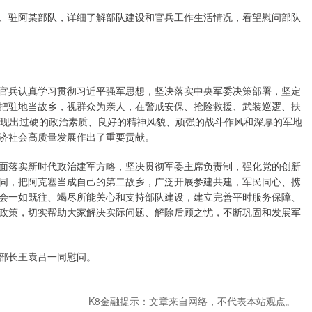
、驻阿某部队，详细了解部队建设和官兵工作生活情况，看望慰问部队
官兵认真学习贯彻习近平强军思想，坚决落实中央军委决策部署，坚定
把驻地当故乡，视群众为亲人，在警戒安保、抢险救援、武装巡逻、扶
展现出过硬的政治素质、良好的精神风貌、顽强的战斗作风和深厚的军地
济社会高质量发展作出了重要贡献。
面落实新时代政治建军方略，坚决贯彻军委主席负责制，强化党的创新
同，把阿克塞当成自己的第二故乡，广泛开展参建共建，军民同心、携
会一如既往、竭尽所能关心和支持部队建设，建立完善平时服务保障、
政策，切实帮助大家解决实际问题、解除后顾之忧，不断巩固和发展军
部长王袁吕一同慰问。
K8金融提示：文章来自网络，不代表本站观点。