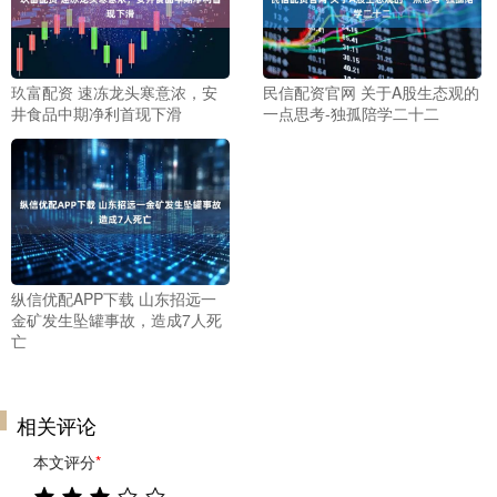
玖富配资 速冻龙头寒意浓，安
民信配资官网 关于A股生态观的
井食品中期净利首现下滑
一点思考-独孤陪学二十二
纵信优配APP下载 山东招远一
金矿发生坠罐事故，造成7人死
亡
相关评论
本文评分
*