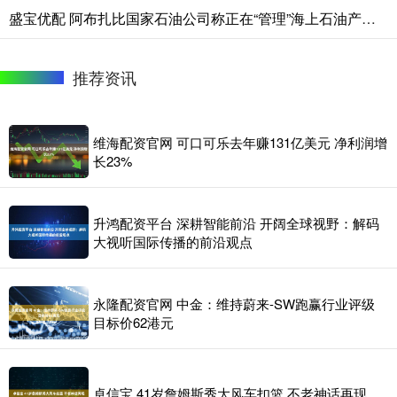
盛宝优配 阿布扎比国家石油公司称正在“管理”海上石油产量以应对存储需求
推荐资讯
维海配资官网 可口可乐去年赚131亿美元 净利润增
长23%
升鸿配资平台 深耕智能前沿 开阔全球视野：解码
大视听国际传播的前沿观点
永隆配资官网 中金：维持蔚来-SW跑赢行业评级
目标价62港元
卓信宝 41岁詹姆斯秀大风车扣篮 不老神话再现