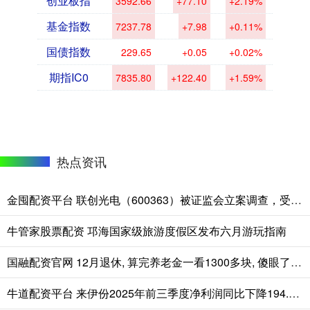
创业板指
3592.66
+77.10
+2.19%
基金指数
7237.78
+7.98
+0.11%
国债指数
229.65
+0.05
+0.02%
期指IC0
7835.80
+122.40
+1.59%
热点资讯
金囤配资平台 联创光电（600363）被证监会立案调查，受损股民可索赔
牛管家股票配资 邛海国家级旅游度假区发布六月游玩指南
国融配资官网 12月退休, 算完养老金一看1300多块, 傻眼了, 来帮看看核定单
牛道配资平台 来伊份2025年前三季度净利润同比下降194.06%