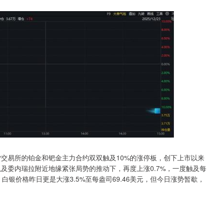
货交易所的铂金和钯金主力合约双双触及10%的涨停板，创下上市以来
以及委内瑞拉附近地缘紧张局势的推动下，再度上涨0.7%，一度触及每
白银价格昨日更是大涨3.5%至每盎司69.46美元，但今日涨势暂歇，