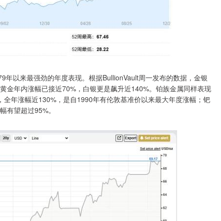
年以来最强劲的年度表现。根据BullionVault周一发布的数据，金银
黄金年内涨幅已接近70%，白银更是飙升近140%。铂族金属同样表现
位，全年涨幅近130%，是自1990年有伦敦基准价以来最大年度涨幅；钯
涨幅有望超过95%。