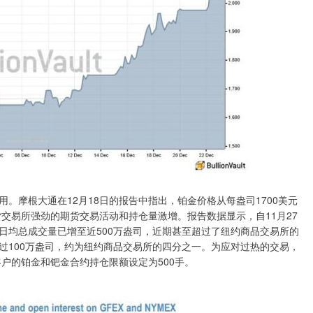
。摩根大通在12月18日的报告中指出，铂金价格从每盎司1700美元
货交易所强劲的期货交易活动和持仓量激增。报告数据显示，自11月27
日均总成交量已增至近500万盎司，近期甚至超过了纽约商品交易所的
过100万盎司，约为纽约商品交易所的四分之一。为应对过热的交易，
客户的铂金和钯金合约持仓限额设定为500手。