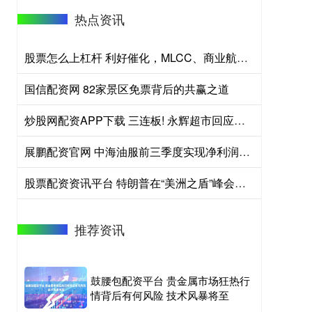
热点资讯
股票怎么上杠杆 利好催化，MLCC、商业航天概念领涨，华宝基金军工ETF（512810）冲击五连阳！机构：军工向上弹性积蓄
国信配资网 82家景区免票背后的共赢之道
炒股网配资APP下载 三连板! 永辉超市回应股价大涨
展鹏配资官网 中海油服前三季度实现净利润33.9亿元 同比增长28.6%
股票配资资讯平台 特朗普在“美洲之盾”峰会上敦促拉美领导人动用军力打击贩毒集团
推荐资讯
鼓腰包配资平台 贵金属市场狂热行
情背后有何风险 技术风暴将至