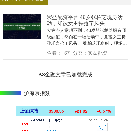
宏益配资平台 46岁张柏芝现身活
动，却被女主持抢了风头
实在令人意想不到，46岁的张柏芝拥有顶
级颜值，然而在一场活动中，竟被女主持
孙乐言抢了风头。 张柏芝现身时，现场欢
呼声震耳欲聋，她身着白色衬衫开衫搭配
查看：
167
分类：
实盘配资
半身裙，未施....
K8金融文章已加载完成
沪深京指数
上证综指
3900.35
+21.92
+0.57%