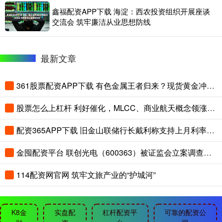
鑫福配资APP下载 海淀：西农投资组织开展座谈
交流会 筑牢廉洁从业思想防线
最新文章
361股票配资APP下载 有色金属王者归来？现货黄金冲击4300美元！云南锗业三连板，华宝基金有色ETF（159876）盘中拉升2.45%
股票怎么上杠杆 利好催化，MLCC、商业航天概念领涨，华宝基金军工ETF（512810）冲击五连阳！机构：军工向上弹性积蓄
配资365APP下载 旧金山联储行长戴利称支持上月利率决议 警告通胀风险
金囤配资平台 联创光电（600363）被证监会立案调查，受损股民可索赔
114配资网官网 筑牢文旅产业的“护城河”
K8金
实盘配
杠杆配资平
可靠的配资公