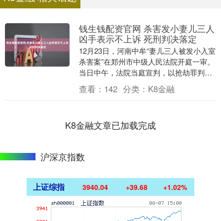
钱生钱配资官网 杀害发小妻儿三人
凶手表示不上诉 死刑判决落定
12月23日，河南中牟“妻儿三人被发小入室
杀害案”在郑州市中级人民法院开庭一审。
当日中午，法院当庭宣判，以抢劫罪判处
被告人崔某路死刑，剥夺政治权利终身，
查看：
142
分类：
K8金融
并处没收....
K8金融文章已加载完成
沪深京指数
上证综指
3940.04
+39.68
+1.02%