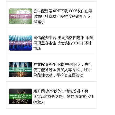
公牛配资端APP下载 2025长白山靠
谱旅行社优质产品推荐榜适配全人
群需求
国信配资平台 美元指数四连阳 币圈
再现黑客袭击以太坊跳水8% | 环球
市场
祥龙配资APP下载 中信明明：央行
仍可能通过国债买入等方式，对冲
阶段性扰动，平抑资金面波动
顺升网 京华秋韵，地坛首讲！解
读“心猿”成长之路，彰显西游文化独
特魅力