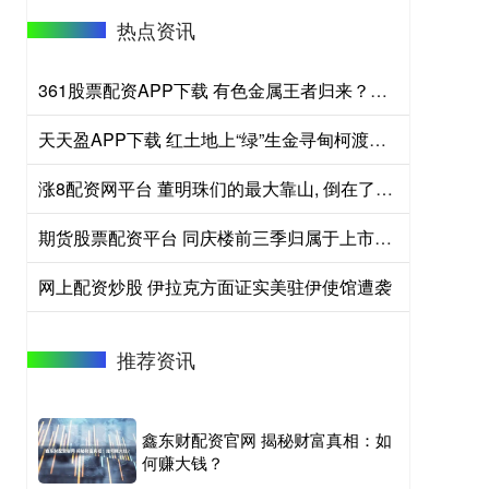
热点资讯
361股票配资APP下载 有色金属王者归来？现货黄金冲击4300美元！云南锗业三连板，华宝基金有色ETF（159876）盘中拉升2.45%
天天盈APP下载 红土地上“绿”生金寻甸柯渡夏季乡村游升温
涨8配资网平台 董明珠们的最大靠山, 倒在了2025
期货股票配资平台 同庆楼前三季归属于上市公司股东的净利润同比减少63.79%
网上配资炒股 伊拉克方面证实美驻伊使馆遭袭
推荐资讯
鑫东财配资官网 揭秘财富真相：如
何赚大钱？