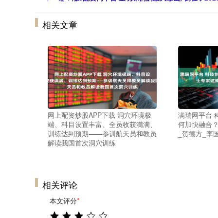
相关文章
网上配资炒股APP下载 洞穴环境极
满瑞网平台 
端、科目设置丰富、全员收获满满、
何加快融合？
训练达到预期——参训航天员和教员
_贺德方_李
解读我国首次洞穴训练
相关评论
本文评分
*