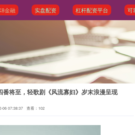
K8金融
实盘配资
杠杆配资平台
可
台四番将至，轻歌剧《风流寡妇》岁末浪漫呈现
06 07:38:37
查看：102