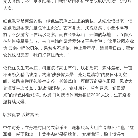
责人介绍，今年夏季以来，已接待省内外研学团队80余批次，近3万
人次。
红色教育是柯渡的根，绿色生态则是这里的新枝。从纪念馆出来，记
者跟随游客来到腰包箐生态谷。古木参天、溪流潺潺，小叠水瀑布
前，不少游客正在戏水纳凉。而在长箐草山，开阔的草地上，五颜六
色的帐篷星星点点。来自曲靖的露营爱好者王先生说：“这里被网友称
为‘云南小呼伦贝尔’，果然名不虚传。晚上看星星、清晨看日出，配套
设施也很完善，我们打算住两天。”
依托优良生态本底，柯渡镇将高山草甸、峡谷溪流、森林瀑布、千亩
稻田融入精品线路，构建“步步皆风景、处处是清凉”的夏日休闲空
间。线路串联腰包箐生态谷、长箐草山、可郎万亩绿色田园、凤鸣大
龙潭等生态节点，形成“溯溪徒步、森林康养、草甸露营、稻田观
光”的绿色体验矩阵。线路日均接待休闲游客超2000人次，生态避暑
游持续火爆。
以旅促农 以旅富民
中午时分，在丹桂村口的农家乐里，老板娘马大姐忙得脚不沾地。“红
军餐、板栗焖鸡、土黄牛肉都是招牌菜。”她擦着汗，脸上满是笑