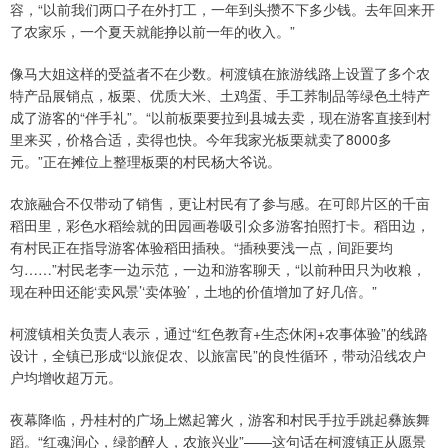
容，“以前我们两口子在外打工，一年到头攒不下多少钱。去年回来开
了农家乐，一个夏天就能挣以前一年的收入。”
像马大姐这样的受益者不在少数。柯渡镇在旅游线路上设置了多个农
特产品展销点，板栗、优质大米、土鸡蛋、手工荞制品等绿色土特产
成了游客的“伴手礼”。“以前板栗要拉到县城去卖，现在游客直接到村
里来买，价格合适，卖得也快。今年我家光板栗就卖了8000多
元。”正在摊位上整理板栗的村民杨大爷说。
农旅融合不仅带动了销售，更让村民有了参与感。在可郎片区的千亩
稻田里，彩色水稻绘就的田园画卷吸引众多游客拍照打卡。稻田边，
有村民正在指导游客体验稻田插秧。“插秧要浅一点，间距要均
匀……”村民老李一边示范，一边和游客聊天，“以前种田只为收粮，
现在种田还能‘卖风景’‘卖体验’，土地的价值增加了好几倍。”
柯渡镇相关负责人表示，通过“红色教育+生态休闲+农事体验”的线路
设计，全镇已形成“以旅促农、以旅富民”的良性循环，带动沿线农户
户均增收超万元。
夜幕降临，丹桂村的广场上燃起篝火，游客和村民手拉手跳起彝族舞
蹈。“红魂润心，绿韵醉人，农旅兴业”——这句话在柯渡镇正从愿景