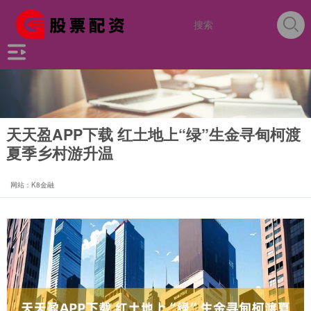
天天盈APP下载 红土地上“绿”生金寻甸柯渡
夏季乡村游升温
网站：K8金融