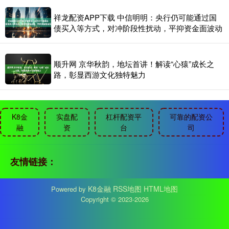
祥龙配资APP下载 中信明明：央行仍可能通过国
债买入等方式，对冲阶段性扰动，平抑资金面波动
顺升网 京华秋韵，地坛首讲！解读“心猿”成长之
路，彰显西游文化独特魅力
K8金
实盘配
杠杆配资平
可靠的配资公
融
资
台
司
友情链接：
K8金融
RSS地图
HTML地图
Powered by
Copyright
© 2023-2026