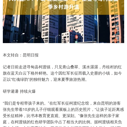
本文转自：昆明日报
记者日前走进寻甸县柯渡镇，只见青山叠翠、溪水潺潺，丹桂村的红
旗在蓝天白云下格外鲜艳。这个因红军长征而载入史册的小镇，如今
正以“红魂绿韵”的独特魅力，迎来夏季旅游热潮。
研学避暑 持续火爆
“我们是专程带孩子来的。”在红军长征柯渡纪念馆，来自昆明的游客
张先生带着10岁的儿子仔细观看展板上的历史照片，“让孩子近距离感
受长征精神，比书本教育更直观、更深刻。”像张先生这样的亲子家
庭，在柯渡镇的红色研学团队中占了相当大的比例。据柯渡镇相关负