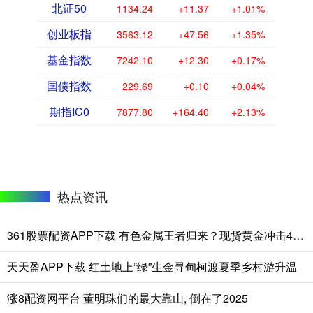
北证50
1134.24
+11.37
+1.01%
创业板指
3563.12
+47.56
+1.35%
基金指数
7242.10
+12.30
+0.17%
国债指数
229.69
+0.10
+0.04%
期指IC0
7877.80
+164.40
+2.13%
热点资讯
361股票配资APP下载 有色金属王者归来？现货黄金冲击4300美元！云南锗业三连板，华宝基金有色ETF（159876）盘中拉升2.45%
天天盈APP下载 红土地上“绿”生金寻甸柯渡夏季乡村游升温
涨8配资网平台 董明珠们的最大靠山, 倒在了2025