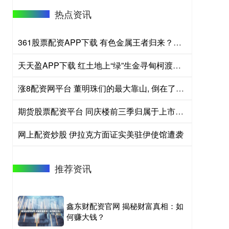
热点资讯
361股票配资APP下载 有色金属王者归来？现货黄金冲击4300美元！云南锗业三连板，华宝基金有色ETF（159876）盘中拉升2.45%
天天盈APP下载 红土地上“绿”生金寻甸柯渡夏季乡村游升温
涨8配资网平台 董明珠们的最大靠山, 倒在了2025
期货股票配资平台 同庆楼前三季归属于上市公司股东的净利润同比减少63.79%
网上配资炒股 伊拉克方面证实美驻伊使馆遭袭
推荐资讯
鑫东财配资官网 揭秘财富真相：如
何赚大钱？