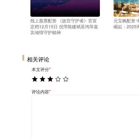
线上股票配资 《故宫守护者》官宣
元宝枫配资 
定档12月15日 倪萍陈建斌巫鸿等嘉
崛起：2025
宾倾情守护精神
相关评论
本文评分
*
评论内容
*