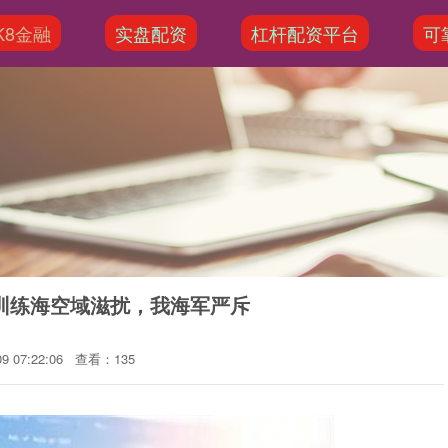
K8金融
实盘配资
杠杆配资平台
可
训练海空域滋扰，我海军严斥
 07:22:06
查看：135