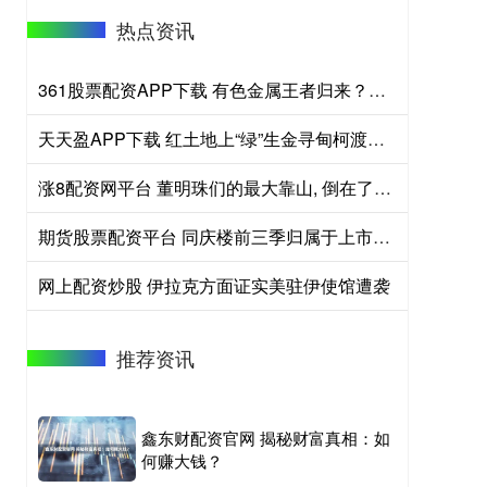
热点资讯
361股票配资APP下载 有色金属王者归来？现货黄金冲击4300美元！云南锗业三连板，华宝基金有色ETF（159876）盘中拉升2.45%
天天盈APP下载 红土地上“绿”生金寻甸柯渡夏季乡村游升温
涨8配资网平台 董明珠们的最大靠山, 倒在了2025
期货股票配资平台 同庆楼前三季归属于上市公司股东的净利润同比减少63.79%
网上配资炒股 伊拉克方面证实美驻伊使馆遭袭
推荐资讯
鑫东财配资官网 揭秘财富真相：如
何赚大钱？