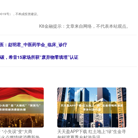
40019号），不构成投资建议。
K8金融提示：文章来自网络，不代表本站观点。
医：赵明君_中医药学会_临床_诊疗
减碳，希音15家场所获“废弃物零填埋”认证
“小失误”变“大商
天天盈APP下载 红土地上“绿”生金寻
”爆火点燃情绪消费新热
甸柯渡夏季乡村游升温