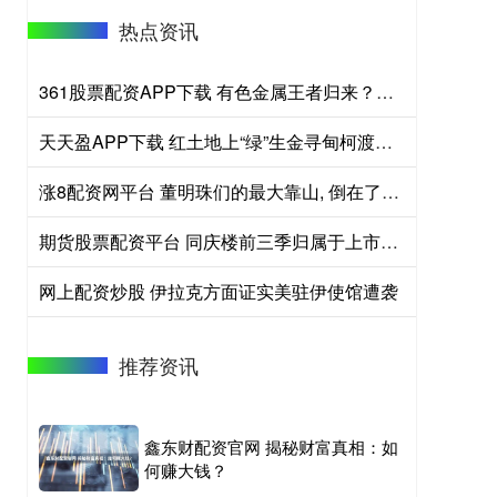
热点资讯
361股票配资APP下载 有色金属王者归来？现货黄金冲击4300美元！云南锗业三连板，华宝基金有色ETF（159876）盘中拉升2.45%
天天盈APP下载 红土地上“绿”生金寻甸柯渡夏季乡村游升温
涨8配资网平台 董明珠们的最大靠山, 倒在了2025
期货股票配资平台 同庆楼前三季归属于上市公司股东的净利润同比减少63.79%
网上配资炒股 伊拉克方面证实美驻伊使馆遭袭
推荐资讯
鑫东财配资官网 揭秘财富真相：如
何赚大钱？