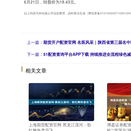
6月21日，转股价为18.43元。
以上内容为本站据公开信息整理，由AI算法生成（网信算备3101043457103012
上一篇：
期货开户配资官网 名医风采｜陕西省第三届名中
下一篇：
51配资查询平台APP下载 持续推进全流程绿色
相关文章
上海期货配资官网 黑龙江漠河：歌
博盈证券配资 
红舞热雪花飞
机”“哭哭马