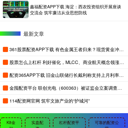
鑫福配资APP下载 海淀：西农投资组织开展座谈
交流会 筑牢廉洁从业思想防线
最新文章
361股票配资APP下载 有色金属王者归来？现货黄金冲击4300美元！云南锗业三连板，华宝基金有色ETF（159876）盘中拉升2.45%
股票怎么上杠杆 利好催化，MLCC、商业航天概念领涨，华宝基金军工ETF（512810）冲击五连阳！机构：军工向上弹性积蓄
配资365APP下载 旧金山联储行长戴利称支持上月利率决议 警告通胀风险
金囤配资平台 联创光电（600363）被证监会立案调查，受损股民可索赔
114配资网官网 筑牢文旅产业的“护城河”
K8金
实盘配
杠杆配资平
可靠的配资公