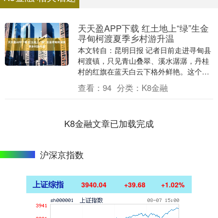
天天盈APP下载 红土地上“绿”生金
寻甸柯渡夏季乡村游升温
本文转自：昆明日报 记者日前走进寻甸县
柯渡镇，只见青山叠翠、溪水潺潺，丹桂
村的红旗在蓝天白云下格外鲜艳。这个因
红军长征而载入史册的小镇，如今正以“红
查看：
94
分类：
K8金融
魂绿韵”的独....
K8金融文章已加载完成
沪深京指数
上证综指
3940.04
+39.68
+1.02%